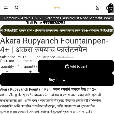
Total
items
in
cart:
0
Home
New Arrivals–2026
Evergreen Classic
Must Read-Marathi Book
M
Toll Free 9923330781
Toll Free 9923330781
त (PIRATED) पुस्तके टाळा • लेखकांचा सन्मान करा • प्रकाशकांचा हक्क जपा
अनधिकृत (PIRATED) पुस
Akara Rupyanch Fountainpen-
Open
image
4+ | अकरा रुपयांचं फाउंटनपेन
in
full
Sale price
Rs. 158.00
Regular price
Rs. 175.00
Decrease
Increase
screen
quantity
quantity
Add to cart
Buy it now
Akara Rupayanch Fountain Pen (अकरा रुपयांचं फाउंटन पेन)
हा 12+
वयोगटातील मुलांपासून प्रौढ वाचकांपर्यंत सर्वांनाच भावणारा, वास्तववादी आणि प्रभावी
कथांचा संग्रह आहे.
अमित दत्ता
हे नावाजलेले चित्रपट दिग्दर्शक असले तरी ते तितकेच
संवेदनशील आणि ताकदीचे कथालेखकही आहेत, आणि त्याचा ठसा या पुस्तकातील
प्रत्येक कथेत स्पष्टपणे जाणवतो. त्यांच्या चित्रपटक्षेत्रातील अभ्यासाचा आणि