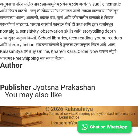
अनुभवाचा परिणाम लेखनावर झाल्यामुळे प्रत्येक प्रसंग अत्यंत visual, cinematic
आणि जिवंत वाटतो—जणू तो डोळ्यांसमोर उलगडत जातो. साध्या वाटणाऱ्या गोष्टींतून
माणसांच्या भावना, आठवणी, बदलतं वय, मूल्यं आणि जीवनातील बारकावे हे लेखक
प्रभावीपणे मांडतात. ‘अकरा रुपयांचं फाउंटन पेन’ ही कथा आणि इतर कथांमधून
nostalgia, sensitivity, observation skills आणि storytelling depth
यांचा सुंदर अनुभव मिळतो. School libraries, teen reading, young readers
आणि literary fiction आवडणाऱ्यांसाठी हे पुस्तक एक उत्कृष्ट निवड आहे. आता
Kalasahitya वर Buy Online, Kharedi Kara, Order Now करून संपूर्ण
भारतभर Free Shipping सह सहज मिळवा.
Author
Publisher
Jyotsna Prakashan
You may also like
© 2026
Kalasahitya
Privacy policy
Refund policy
Terms of service
Shipping policy
Contact information
Legal notice
Instagram
Youtube