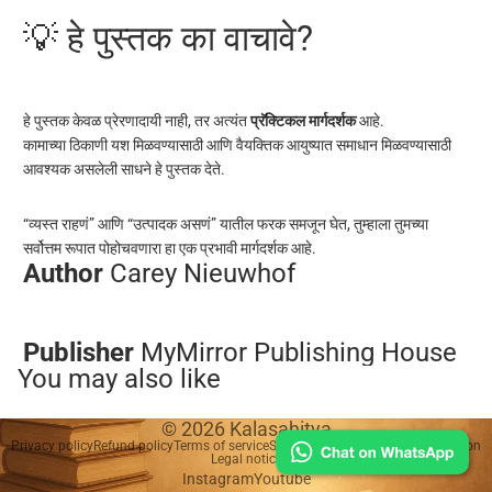
💡 हे पुस्तक का वाचावे?
हे पुस्तक केवळ प्रेरणादायी नाही, तर अत्यंत
प्रॅक्टिकल मार्गदर्शक
आहे.
कामाच्या ठिकाणी यश मिळवण्यासाठी आणि वैयक्तिक आयुष्यात समाधान मिळवण्यासाठी
आवश्यक असलेली साधने हे पुस्तक देते.
“व्यस्त राहणं” आणि “उत्पादक असणं” यातील फरक समजून घेत, तुम्हाला तुमच्या
सर्वोत्तम रूपात पोहोचवणारा हा एक प्रभावी मार्गदर्शक आहे.
Author
Carey Nieuwhof
Publisher
MyMirror Publishing House
You may also like
© 2026
Kalasahitya
Privacy policy
Refund policy
Terms of service
Shipping policy
Contact information
Legal notice
Instagram
Youtube