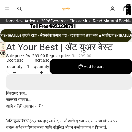
Total
items
in
cart:
0
Home
New Arrivals–2026
Evergreen Classic
Must Read-Marathi Book
M
Toll Free 9923330781
Toll Free 9923330781
त (PIRATED) पुस्तके टाळा • लेखकांचा सन्मान करा • प्रकाशकांचा हक्क जपा
अनधिकृत (PIRATED) पुस
At Your Best | ॲट युअर बेस्ट
Open
Sale price
Rs. 269.00
Regular price
Rs. 299.00
image
Decrease
Increase
in
quantity
quantity
Add to cart
full
screen
दिवसभर काम…
सततची धावपळ…
आणि तरीही समाधान नाही?
‘ॲट युअर बेस्ट’
हे पुस्तक तुम्हाला वेळ, ऊर्जा आणि प्राधान्यक्रम यांचा योग्य वापर
करून अधिक परिणामकारक आणि संतुलित जीवन कसं जगायचं हे शिकवतं.