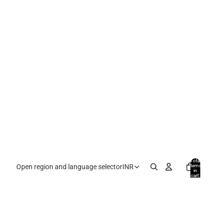
Total
items
Open region and language selector
INR
in
cart:
0