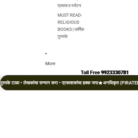
प्रवास व पर्यटन
MUST READ-
RELIGIOUS
BOOKS | धार्मिक
पुस्तके
More
Toll Free 9923330781
Toll Free 9923330781
टाळा • लेखकांचा सन्मान करा • प्रकाशकांचा हक्क जपा
अनधिकृत (PIRATED) पुस्त