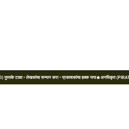
के टाळा • लेखकांचा सन्मान करा • प्रकाशकांचा हक्क जपा
अनधिकृत (PIRATED) पुस