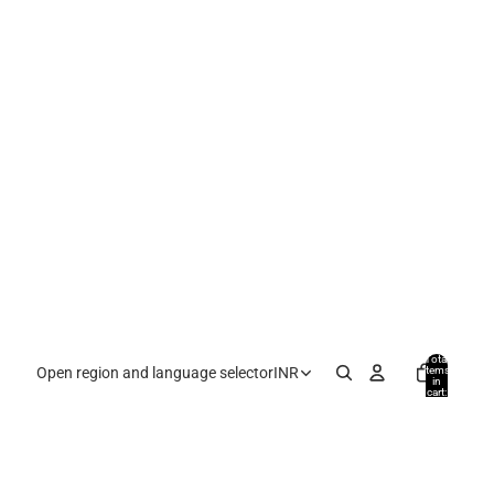
Total
items
Open region and language selector
INR
in
cart:
0