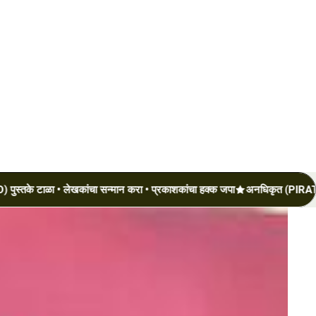
टाळा • लेखकांचा सन्मान करा • प्रकाशकांचा हक्क जपा
अनधिकृत (PIRATED) पुस्तक