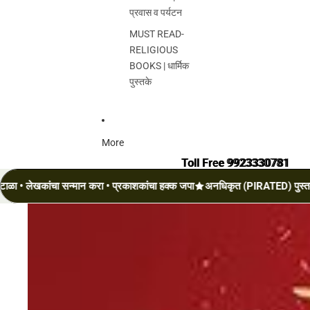
प्रवास व पर्यटन
MUST READ-
RELIGIOUS
BOOKS | धार्मिक
पुस्तके
More
Toll Free 9923330781
Toll Free 9923330781
ांचा सन्मान करा • प्रकाशकांचा हक्क जपा
अनधिकृत (PIRATED) पुस्तके टाळा • ल