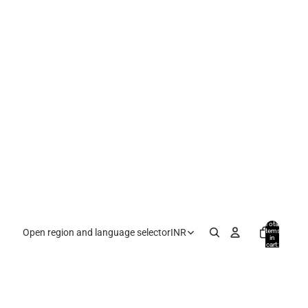
Total
items
Open region and language selector
INR
in
cart:
0