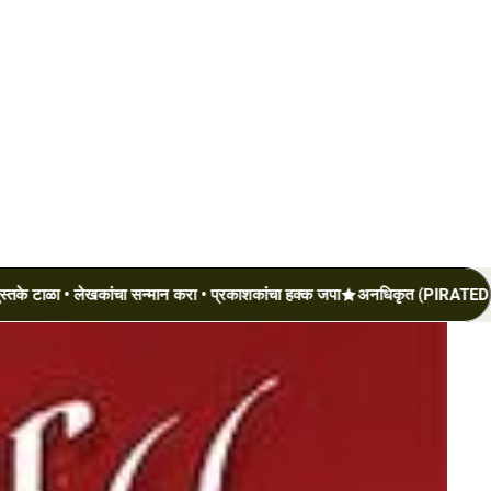
 लेखकांचा सन्मान करा • प्रकाशकांचा हक्क जपा
अनधिकृत (PIRATED) पुस्तके टाळ