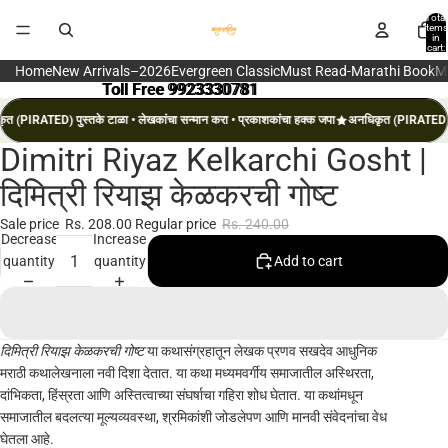
Total
items
in
cart:
0
Home
New Arrivals–2026
Evergreen Classic
Must Read-Marathi Book
M
Toll Free 9923330781
Toll Free 9923330781
त (PIRATED) पुस्तके टाळा • लेखकांचा सन्मान करा • प्रकाशकांचा हक्क जपा
अनधिकृत (PIRATED) पु
Dimitri Riyaz Kelkarchi Gosht |
Open
image
दिमित्री रियाझ केळकरची गोष्ट
in
full
Sale price
Rs. 208.00
Regular price
Rs. 240.00
Decrease
Increase
screen
quantity
quantity
Add to cart
दिमित्री रियाझ केळकरची गोष्ट
या कथासंग्रहातून लेखक प्रणव सखदेव आधुनिक
मराठी कथालेखनाला नवी दिशा देतात. या कथा मध्यमवर्गीय समाजातील अस्थिरता,
दांभिकता, हिंस्रता आणि अस्तित्वाच्या संघर्षाचा गहिरा शोध घेतात. या कथांमधून
समाजातील बदलत्या मूल्यव्यवस्था, श्रमिकांशी जोडलेपण आणि मानवी संवेदनांचा वेध
घेतला आहे.