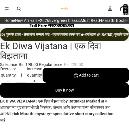
Total
items
in
cart:
0
Home
New Arrivals–2026
Evergreen Classic
Must Read-Marathi Book
M
Toll Free 9923330781
Toll Free 9923330781
 पुस्तके टाळा • लेखकांचा सन्मान करा • प्रकाशकांचा हक्क जपा
अनधिकृत (PIRATED) पुस्तके टाळा •
Ek Diwa Vijatana | एक दिवा
Open
image
विझताना
in
full
Sale price
Rs. 198.00
Regular price
Rs. 220.00
Decrease
Increase
screen
quantity
quantity
Add to cart
Buy it now
EK DIWA VIZATANA | एक दिवा विझताना
by
Ratnakar Matkari
हा न
आकळणाऱ्या गूढरहस्यांभोवती फिरणारा, वास्तव आणि कल्पना यांच्या सीमारेषेवर उभा
असलेला
rich Marathi mystery–speculative short story collection
आहे.