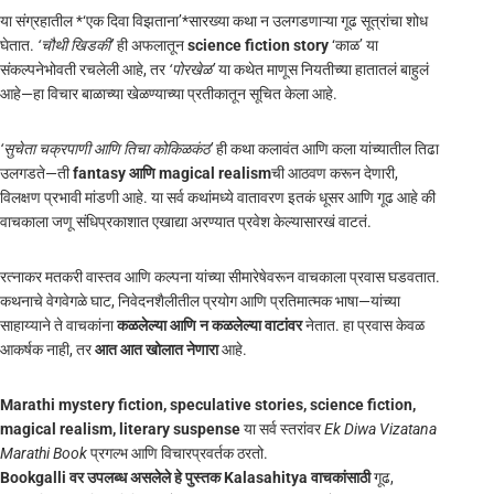
या संग्रहातील *‘एक दिवा विझताना’*सारख्या कथा न उलगडणाऱ्या गूढ सूत्रांचा शोध
घेतात.
‘चौथी खिडकी’
ही अफलातून
science fiction story
‘काळ’ या
संकल्पनेभोवती रचलेली आहे, तर
‘पोरखेळ’
या कथेत माणूस नियतीच्या हातातलं बाहुलं
आहे—हा विचार बाळाच्या खेळण्याच्या प्रतीकातून सूचित केला आहे.
‘सुचेता चक्रपाणी आणि तिचा कोकिळकंठ’
ही कथा कलावंत आणि कला यांच्यातील तिढा
उलगडते—ती
fantasy आणि magical realism
ची आठवण करून देणारी,
विलक्षण प्रभावी मांडणी आहे. या सर्व कथांमध्ये वातावरण इतकं धूसर आणि गूढ आहे की
वाचकाला जणू संधिप्रकाशात एखाद्या अरण्यात प्रवेश केल्यासारखं वाटतं.
रत्नाकर मतकरी वास्तव आणि कल्पना यांच्या सीमारेषेवरून वाचकाला प्रवास घडवतात.
कथनाचे वेगवेगळे घाट, निवेदनशैलीतील प्रयोग आणि प्रतिमात्मक भाषा—यांच्या
साहाय्याने ते वाचकांना
कळलेल्या आणि न कळलेल्या वाटांवर
नेतात. हा प्रवास केवळ
आकर्षक नाही, तर
आत आत खोलात नेणारा
आहे.
Marathi mystery fiction, speculative stories, science fiction,
magical realism, literary suspense
या सर्व स्तरांवर
Ek Diwa Vizatana
Marathi Book
प्रगल्भ आणि विचारप्रवर्तक ठरतो.
Bookgalli वर उपलब्ध असलेले हे पुस्तक Kalasahitya वाचकांसाठी
गूढ,