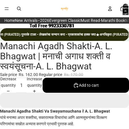
Total
items
in
cart:
0
Home
New Arrivals–2026
Evergreen Classic
Must Read-Marathi Book
M
Toll Free 9923330781
Toll Free 9923330781
त (PIRATED) पुस्तके टाळा • लेखकांचा सन्मान करा • प्रकाशकांचा हक्क जपा
अनधिकृत (PIRATED) पुस
Manachi Agadh Shakti-A. L.
Open
image
Bhagwat | मनाची अगाध शक्ती व
in
स्वयंसूचना-A. L. Bhagwat
full
screen
Sale price
Rs. 162.00
Regular price
Rs. 170.00
Decrease
Increase
quantity
quantity
Add to cart
Manachi Agadha Shakti Va Swayamsuchana
हे
A. L. Bhagwat
यांचे मनाच्या अपार शक्तीचा, सकारात्मक विचारांचा आणि आत्मसूचनांच्या विलक्षण
परिणामांचा सखोल अभ्यास करणारे प्रभावी पुस्तक आहे.