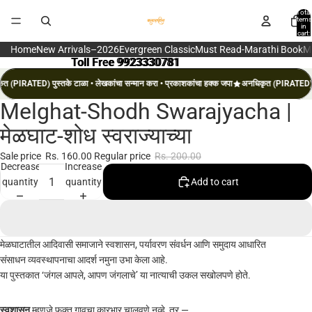
Total
items
in
cart:
0
Home
New Arrivals–2026
Evergreen Classic
Must Read-Marathi Book
M
Toll Free 9923330781
Toll Free 9923330781
त (PIRATED) पुस्तके टाळा • लेखकांचा सन्मान करा • प्रकाशकांचा हक्क जपा
अनधिकृत (PIRATED) पुस
Melghat-Shodh Swarajyacha |
Open
image
मेळघाट-शोध स्वराज्याच्या
in
full
Sale price
Rs. 160.00
Regular price
Rs. 200.00
Decrease
Increase
screen
quantity
quantity
Add to cart
मेळघाटातील आदिवासी समाजाने स्वशासन, पर्यावरण संवर्धन आणि समुदाय आधारित
संसाधन व्यवस्थापनाचा आदर्श नमुना उभा केला आहे.
या पुस्तकात ‘जंगल आपले, आपण जंगलाचे’ या नात्याची उकल सखोलपणे होते.
स्वशासन
म्हणजे फक्त गावचा कारभार चालवणे नव्हे, तर —