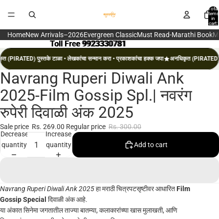
Total
items
in
cart:
0
Home
New Arrivals–2026
Evergreen Classic
Must Read-Marathi Book
M
Toll Free 9923330781
Toll Free 9923330781
त (PIRATED) पुस्तके टाळा • लेखकांचा सन्मान करा • प्रकाशकांचा हक्क जपा
अनधिकृत (PIRATED) पु
Navrang Ruperi Diwali Ank
Open
image
2025-Film Gossip Spl.| नवरंग
in
रुपेरी दिवाळी अंक 2025
full
screen
Sale price
Rs. 269.00
Regular price
Rs. 300.00
Decrease
Increase
quantity
quantity
Add to cart
Navrang Ruperi Diwali Ank 2025
हा मराठी चित्रपटसृष्टीवर आधारित
Film
Gossip Special
दिवाळी अंक आहे.
या अंकात सिनेमा जगतातील ताज्या बातम्या, कलाकारांच्या खास मुलाखती, आणि