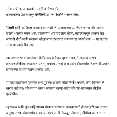
सांगण्याची गरज नव्हती. मलाही ते दिसत होतं.
बाल्कनीच्या सावल्यांतून
काहीतरी
आमच्या दिशेने सरकत होतं…
‘पळती झाडे’
ही केवळ भयकादंबरी नाही; ती अज्ञाताच्या उपस्थितीची जाणीव करून
देणारी थरारक सफर आहे. शांततेच्या आड दडलेला धोका, सावल्यांमधून आकार घेत
जाणारी भीती आणि मनाच्या खोलवरच्या स्तरांवर जाणवणारा अघोरी ताण — या सर्वांचा
संगम या कादंबरीत आहे.
नारायण धारप यांच्या लेखनशैलीत भय हे केवळ दृश्य नसते, ते अनुभव असते.
वातावरणनिर्मिती, तर्कातीत घटना, मनोव्यापारांचे खेळ आणि शेवटपर्यंत टिकणारी उत्कंठा
ही त्यांच्या कथांची खास ओळख आहे.
‘पालटी झाडे’मध्ये प्रत्येक क्षण पुढच्या क्षणाची भीती निर्माण करतो. काय दिसतंय ते
खरंच आहे का? की मनाचा खेळ? सावल्या खऱ्या आहेत की त्या आपल्याच भीतीचं
प्रतिबिंब?
रहस्यमय आणि गूढ साहित्याच्या शोधात असणाऱ्या वाचकांसाठी ही कादंबरी एक उत्कट
अनुभव ठरते. शेवटपर्यंत वाचकाला एका जागी खिळवून ठेवणारी, भीतीचा थरार मनात