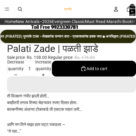
Total
items
in
cart:
0
Home
New Arrivals–2026
Evergreen Classic
Must Read-Marathi Book
M
Toll Free 9923330781
Toll Free 9923330781
त (PIRATED) पुस्तके टाळा • लेखकांचा सन्मान करा • प्रकाशकांचा हक्क जपा
अनधिकृत (PIRATED) पु
Palati Zade | पळती झाडे
Sale price
Rs. 158.00
Regular price
Rs. 175.00
Decrease
Increase
quantity
quantity
Add to cart
ती विलक्षण गंभीर झाली होती…
काहीतरी तणाव तिच्या चेहऱ्यावर स्पष्ट दिसत होता.
बाल्कनीच्या अंधाऱ्या टोकाकडे ती एकटक पाहत उभी…
आणि मग तिने माझा हात घट्ट पकडला —
“ते पहा…”