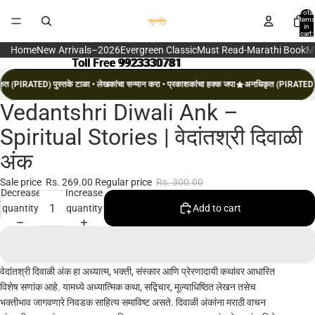
Total
items
in
cart:
0
Home
New Arrivals–2026
Evergreen Classic
Must Read-Marathi Book
M
Toll Free 9923330781
Toll Free 9923330781
त (PIRATED) पुस्तके टाळा • लेखकांचा सन्मान करा • प्रकाशकांचा हक्क जपा
अनधिकृत (PIRATED) पु
Vedantshri Diwali Ank –
Open
image
Spiritual Stories | वेदांतश्री दिवाळी
in
अंक
full
screen
Sale price
Rs. 269.00
Regular price
Rs. 300.00
Decrease
Increase
quantity
quantity
Add to cart
वेदांतश्री दिवाळी अंक हा अध्यात्म, भक्ती, संस्कार आणि प्रेरणादायी कथांवर आधारित
विशेष सणांक आहे. यामध्ये अध्यात्मिक कथा, सद्विचार, मूल्याधिष्ठित लेखन तसेच
भक्तीभाव जागवणारे निवडक साहित्य समाविष्ट असते. दिवाळी अंकांना मराठी वाचन