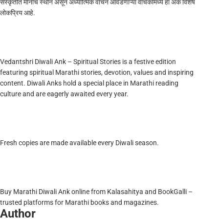
संस्कृतीत मानाचं स्थान असून अध्यात्मिक वाचन आवडणाऱ्या वाचकांमध्ये हा अंक विशेष
लोकप्रिय आहे.
Vedantshri Diwali Ank – Spiritual Stories is a festive edition
featuring spiritual Marathi stories, devotion, values and inspiring
content. Diwali Anks hold a special place in Marathi reading
culture and are eagerly awaited every year.
Fresh copies are made available every Diwali season.
Buy Marathi Diwali Ank online from Kalasahitya and BookGalli –
trusted platforms for Marathi books and magazines.
Author