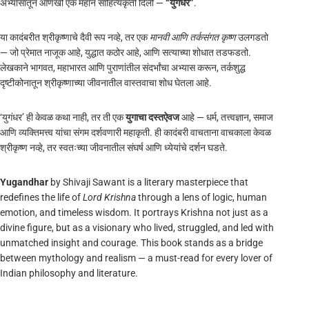
अभ्यासातून आणखी एक महान साहित्यकृती दिली —
“युगंधर”
.
या कादंबरीत श्रीकृष्णाचे दैवी रूप नव्हे, तर एक
मानवी आणि तर्कसंगत कृष्ण
उलगडतो
— जो प्रेमात नाजूक आहे, युद्धात कठोर आहे, आणि सत्याच्या शोधात तडफडतो.
लेखकाने भागवत, महाभारत आणि पुराणांतील संदर्भांचा अभ्यास करून, तर्कशुद्ध
दृष्टीकोनातून श्रीकृष्णाच्या जीवनातील वास्तवाचा शोध घेतला आहे.
‘युगंधर’ ही केवळ कथा नाही, तर ती एक
युगाचा दस्तऐवज
आहे — धर्म, तत्त्वज्ञान, समाज
आणि व्यक्तिमत्त्व यांचा संगम दर्शवणारी महाकृती. ही कादंबरी वाचताना वाचकाला केवळ
श्रीकृष्ण नव्हे, तर स्वतःच्या जीवनातील संघर्ष आणि ध्येयांचे दर्शन घडते.
Yugandhar
by Shivaji Sawant is a literary masterpiece that
redefines the life of
Lord Krishna
through a lens of logic, human
emotion, and timeless wisdom. It portrays Krishna not just as a
divine figure, but as a visionary who lived, struggled, and led with
unmatched insight and courage. This book stands as a bridge
between mythology and realism — a must-read for every lover of
Indian philosophy and literature.