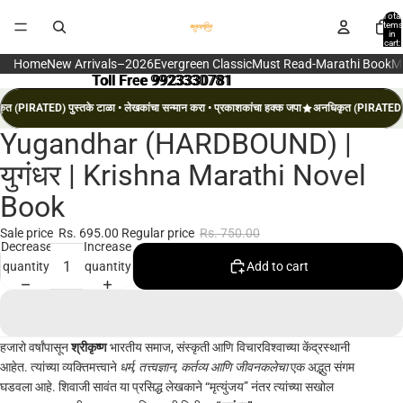
Total
items
in
cart:
0
Home
New Arrivals–2026
Evergreen Classic
Must Read-Marathi Book
M
Toll Free 9923330781
Toll Free 9923330781
त (PIRATED) पुस्तके टाळा • लेखकांचा सन्मान करा • प्रकाशकांचा हक्क जपा
अनधिकृत (PIRATED) पु
Yugandhar (HARDBOUND) |
Open
image
युगंधर | Krishna Marathi Novel
in
Book
full
screen
Sale price
Rs. 695.00
Regular price
Rs. 750.00
Decrease
Increase
quantity
quantity
Add to cart
हजारो वर्षांपासून
श्रीकृष्ण
भारतीय समाज, संस्कृती आणि विचारविश्वाच्या केंद्रस्थानी
आहेत. त्यांच्या व्यक्तिमत्त्वाने
धर्म, तत्त्वज्ञान, कर्तव्य आणि जीवनकलेचा
एक अद्भुत संगम
घडवला आहे. शिवाजी सावंत या प्रसिद्ध लेखकाने “मृत्युंजय” नंतर त्यांच्या सखोल