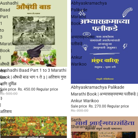
Aushadhi
Abhyaskramachya
Baad
Palikade
Part
Marathi
1
Book
to
|
3
अभ्यासक्रमाच्या
Marathi
पलीकडे
Book
|
|
Ankur
औषधी
Warikoo
Sale
Aushadhi Baad Part 1 to 3 Marathi
बाड
Book | औषधी बाड भाग १ ते ३ | अतिशय गुप्त
भाग
आणि दुर्मिळ
१
Sale
Abhyaskramachya Palikade
Sale price
Rs. 450.00
Regular price
ते
Rs. 500.00
Marathi Book | अभ्यासक्रमाच्या पलीकडे |
३
Ankur Warikoo
|
Sale price
Rs. 270.00
Regular price
Rs. 300.00
अतिशय
गुप्त
Vaidyak
Sarth
आणि
Sangrah
Sharangdhar
दुर्मिळ
by
Sanhita