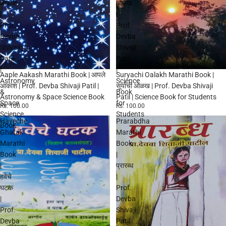
आकाश
ओळख
|
|
Prof.
Prof.
Devba
Devba
Shivaji
Shivaji
Patil
Patil
|
|
Aaple Aakash Marathi Book | आपले
Suryachi Oalakh Marathi Book |
Astronomy
Science
आकाश | Prof. Devba Shivaji Patil |
सूर्याची ओळख | Prof. Devba Shivaji
&
Book
Astronomy & Space Science Book
Patil | Science Book for Students
Space
for
Rs. 100.00
Rs. 100.00
Science
Students
Haveche
Prarabdha
Book
Ghatak
Marathi
Marathi
Book
Book
|
|
प्रारब्ध
हवेचे
|
घटक
Prof.
|
Devba
Prof.
Shivaji
Devba
Patil