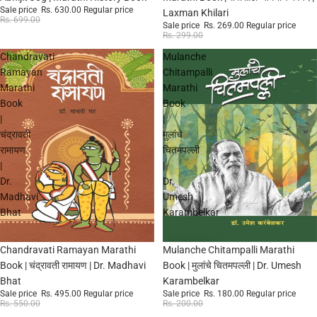
Sale price
Rs. 630.00
Regular price
Laxman Khilari
Rs. 699.00
Sale price
Rs. 269.00
Regular price
Rs. 299.00
Chandravati
Mulanche
Ramayan
Chitampalli
Marathi
Marathi
Book
Book
|
|
चंद्रावती
मुलांचे
रामायण
चितमपल्ली
|
|
Dr.
Dr.
Madhavi
Umesh
Bhat
Karambelkar
Sale
Sale
Chandravati Ramayan Marathi
Mulanche Chitampalli Marathi
Book | चंद्रावती रामायण | Dr. Madhavi
Book | मुलांचे चितमपल्ली | Dr. Umesh
Bhat
Karambelkar
Sale price
Rs. 495.00
Regular price
Sale price
Rs. 180.00
Regular price
Rs. 550.00
Rs. 200.00