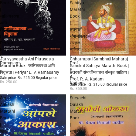
Book
Sahitya
|
Marathi
जातिव्यवस्था
Book
आणि
|
पितृसत्ता
छत्रपती
|
संभाजीमहाराज
Periyar
संस्कृत
E.
साहित्य
V.
|
Sale
Sale
Jativyavastha Ani Pitrusatta
Chhatrapati Sambhaji Maharaj
Ramasamy
Prof.
Marathi Book | जातिव्यवस्था आणि
Sanskrit Sahitya Marathi Book |
R.
पितृसत्ता | Periyar E. V. Ramasamy
छत्रपती संभाजीमहाराज संस्कृत साहित्य |
A.
Sale price
Rs. 225.00
Regular price
Prof. R. A. Kadam
Rs. 250.00
Kadam
Sale price
Rs. 315.00
Regular price
Rs. 350.00
Aaple
Suryachi
Aakash
Oalakh
Marathi
Marathi
Book
Book
|
|
आपले
सूर्याची