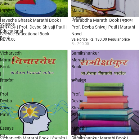
Shivaji
|
Patil
Marathi
|
Novel
Sale
Haveche Ghatak Marathi Book |
Prarabdha Marathi Book | प्रारब्ध |
Science
हवेचे घटक | Prof. Devba Shivaji Patil |
Prof. Devba Shivaji Patil | Marathi
Educational
Science Educational Book
Novel
Book
Rs. 70.00
Sale price
Rs. 180.00
Regular price
Rs. 200.00
Vicharvedh
Samikshankur
Marathi
Marathi
Book
Book
|
|
विचारवेध
समीक्षांकुर
|
|
Prof.
Prof.
Devba
Devba
Shivaji
Shivaji
Patil
Patil
|
|
Essays
Marathi
on
Literary
Sale
Sale
Vicharvedh Marathi Book | विचारवेध |
Samikshankur Marathi Book |