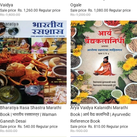
Vaidya
Ogale
Sale price
Rs. 1,260.00
Regular price
Sale price
Rs. 1,080.00
Regular price
Rs. 1,400.00
Rs. 1,200.00
Bharatiya
Arya
Rasa
Vaidya
Shastra
Kalanidhi
Marathi
Marathi
Book
Book
|
|
भारतीय
आर्य
रसशास्त्र
वैद्य
|
कलानिधी
Waman
|
Ganesh
Ayurvedic
Desai
Reference
Book
Sale
Sale
Bharatiya Rasa Shastra Marathi
Arya Vaidya Kalanidhi Marathi
Book | भारतीय रसशास्त्र | Waman
Book | आर्य वैद्य कलानिधी | Ayurvedic
Ganesh Desai
Reference Book
Sale price
Rs. 540.00
Regular price
Sale price
Rs. 810.00
Regular price
Rs. 600.00
Rs. 900.00