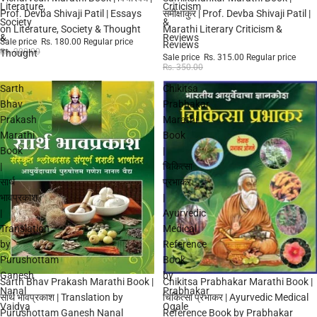
Literature,
Criticism
Prof. Devba Shivaji Patil | Essays
समीक्षांकुर | Prof. Devba Shivaji Patil |
Society
&
on Literature, Society & Thought
Marathi Literary Criticism &
&
Reviews
Sale price
Rs. 180.00
Regular price
Reviews
Rs. 200.00
Thought
Sale price
Rs. 315.00
Regular price
Rs. 350.00
Sarth
Chikitsa
Bhav
Prabhakar
Prakash
Marathi
Marathi
Book
Book
|
|
चिकित्सा
सार्थ
प्रभाकर
भावप्रकाश
|
|
Ayurvedic
Translation
Medical
by
Reference
Purushottam
Book
Ganesh
by
Sale
Sale
Sarth Bhav Prakash Marathi Book |
Chikitsa Prabhakar Marathi Book |
Nanal
Prabhakar
सार्थ भावप्रकाश | Translation by
चिकित्सा प्रभाकर | Ayurvedic Medical
Vaidya
Ogale
Purushottam Ganesh Nanal
Reference Book by Prabhakar