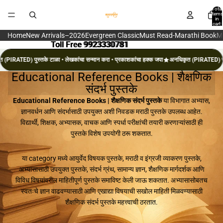
Total
items
in
cart:
0
Home
New Arrivals–2026
Evergreen Classic
Must Read-Marathi Book
M
Toll Free 9923330781
Toll Free 9923330781
PIRATED) पुस्तके टाळा • लेखकांचा सन्मान करा • प्रकाशकांचा हक्क जपा
अनधिकृत (PIRATED) पुस्तक
Educational Reference Books | शैक्षणिक
संदर्भ पुस्तके
Educational Reference Books | शैक्षणिक संदर्भ पुस्तके
या विभागात अभ्यास,
ज्ञानवर्धन आणि संदर्भासाठी उपयुक्त अशी निवडक मराठी पुस्तके उपलब्ध आहेत.
विद्यार्थी, शिक्षक, अभ्यासक, वाचक आणि स्पर्धा परीक्षांची तयारी करणाऱ्यांसाठी ही
पुस्तके विशेष उपयोगी ठरू शकतात.
या category मध्ये आयुर्वेद विषयक पुस्तके, मराठी व इंग्रजी व्याकरण पुस्तके,
अभ्यासासाठी उपयुक्त पुस्तके, संदर्भ ग्रंथ, सामान्य ज्ञान, शैक्षणिक मार्गदर्शक आणि
विविध विषयांवरील माहितीपूर्ण पुस्तके समाविष्ट केली जाऊ शकतात. अभ्यासासोबतच
स्वतःचे ज्ञान वाढवण्यासाठी आणि एखाद्या विषयाची सखोल माहिती मिळवण्यासाठी
शैक्षणिक संदर्भ पुस्तके महत्त्वाची ठरतात.